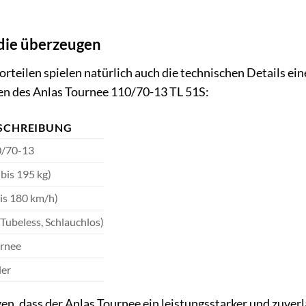
 die überzeugen
teilen spielen natürlich auch die technischen Details eine
nen des Anlas Tournee 110/70-13 TL 51S:
SCHREIBUNG
/70-13
(bis 195 kg)
bis 180 km/h)
(Tubeless, Schlauchlos)
rnee
ler
en, dass der Anlas Tournee ein leistungsstarker und zuverläs