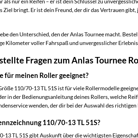
 als nur ein Reifen – er ist dein Schlüssel zu unvergesslich
 Ziel bringt. Er ist dein Freund, der dir das Vertrauen gib
lebe den Unterschied, den der Anlas Tournee macht. Bestell
ige Kilometer voller Fahrspaß und unvergesslicher Erlebnis
stellte Fragen zum Anlas Tournee Ro
e für meinen Roller geeignet?
Größe 110/70-13 TL 51S ist für viele Rollermodelle geeigne
r in der Bedienungsanleitung deines Rollers, welche Reif
enservice wenden, der dir bei der Auswahl des richtigen Re
ennzeichnung 110/70-13 TL 51S?
-13 TL 51S gibt Auskunft über die wichtigsten Eigenschaf