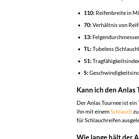
110:
Reifenbreite in Mi
70:
Verhältnis von Reif
13:
Felgendurchmesser 
TL:
Tubeless (Schlauchl
51:
Tragfähigkeitsindex 
S:
Geschwindigkeitsinde
Kann ich den Anlas 
Der Anlas Tournee ist ein 
ihn mit einem
Schlauch
zu
für Schlauchreifen ausgele
Wie lange hält der 