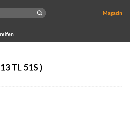
Magazin
reifen
13 TL 51S )