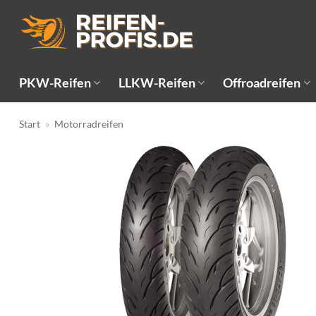
Zum
Inhalt
springen
PKW-Reifen
LLKW-Reifen
Offroadreifen
Start
»
Motorradreifen