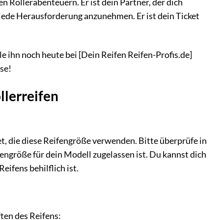
en Rollerabenteuern. Er ist dein Partner, der dich
t, jede Herausforderung anzunehmen. Er ist dein Ticket
e ihn noch heute bei [Dein Reifen Reifen-Profis.de]
se!
llerreifen
t, die diese Reifengröße verwenden. Bitte überprüfe in
engröße für dein Modell zugelassen ist. Du kannst dich
ifens behilflich ist.
ten des Reifens: