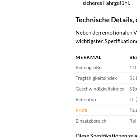
sicheres Fahrgefühl.
Technische Details,
Neben den emotionalen Vor
wichtigsten Spezifikatio
MERKMAL
BE
Reifengröße
110
Tragfähigkeitsindex
51 
Geschwindigkeitsindex
S (
Reifentyp
TL 
Profil
Tou
Einsatzbereich
Rol
Diese Spezifikationen zeig