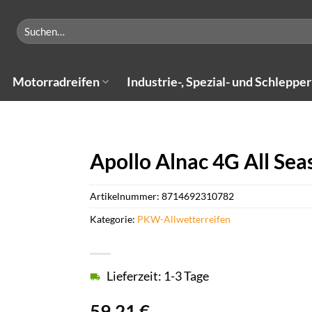
Suchen
nach:
Motorradreifen
Industrie-, Spezial- und Schlepper
Apollo Alnac 4G All Sea
Artikelnummer:
8714692310782
Kategorie:
PKW-Allwetterreifen
Lieferzeit: 1-3 Tage
59,21
€