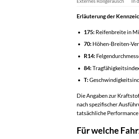
Externes Rollgeräusch
In 
Erläuterung der Kennzei
175:
Reifenbreite in M
70:
Höhen-Breiten-Verh
R14:
Felgendurchmesser
84:
Tragfähigkeitsindex
T:
Geschwindigkeitsinde
Die Angaben zur Kraftstof
nach spezifischer Ausführu
tatsächliche Performance
Für welche Fahr