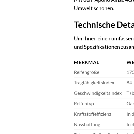
Umwelt schonen.
Technische Deta
Um Ihnen einen umfassende
und Spezifikationen zusa
MERKMAL
WE
Reifengröße
175
Tragfähigkeitsindex
84
Geschwindigkeitsindex
T (
Reifentyp
Gan
Kraftstoffeffizienz
In 
Nasshaftung
In 