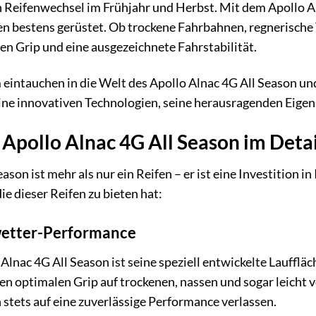
n Reifenwechsel im Frühjahr und Herbst. Mit dem Apollo Aln
n bestens gerüstet. Ob trockene Fahrbahnen, regnerische T
len Grip und eine ausgezeichnete Fahrstabilität.
eintauchen in die Welt des Apollo Alnac 4G All Season un
ne innovativen Technologien, seine herausragenden Eigensch
 Apollo Alnac 4G All Season im Detai
ason ist mehr als nur ein Reifen – er ist eine Investition i
ie dieser Reifen zu bieten hat:
wetter-Performance
Alnac 4G All Season ist seine speziell entwickelte Laufflä
en optimalen Grip auf trockenen, nassen und sogar leicht
 stets auf eine zuverlässige Performance verlassen.