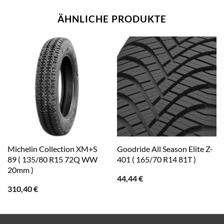
ÄHNLICHE PRODUKTE
Michelin Collection XM+S
Goodride All Season Elite Z-
89 ( 135/80 R15 72Q WW
401 ( 165/70 R14 81T )
20mm )
44,44
€
310,40
€