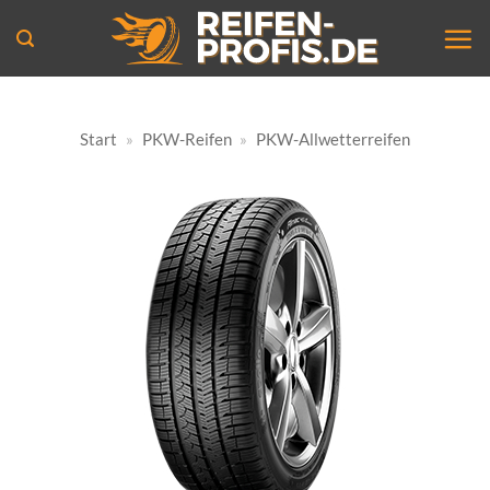
Zum
Inhalt
springen
Start
»
PKW-Reifen
»
PKW-Allwetterreifen