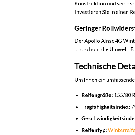
Konstruktion und seine sp
Investieren Sie in einen R
Geringer Rollwiders
Der Apollo Alnac 4G Winte
und schont die Umwelt. F
Technische Deta
Um Ihnen ein umfassendes 
Reifengröße:
155/80 
Tragfähigkeitsindex:
79
Geschwindigkeitsinde
Reifentyp:
Winterreif