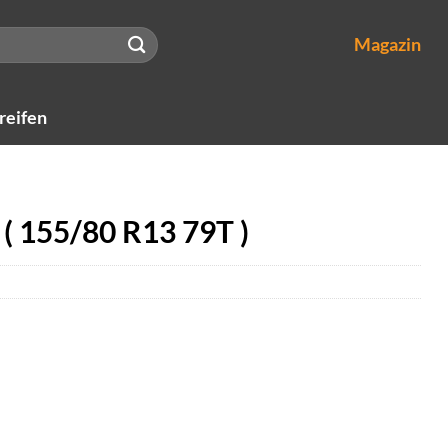
Magazin
reifen
( 155/80 R13 79T )