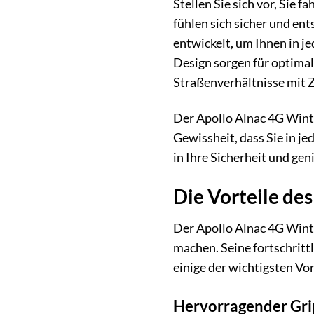
Stellen Sie sich vor, Sie 
fühlen sich sicher und en
entwickelt, um Ihnen in je
Design sorgen für optima
Straßenverhältnisse mit Z
Der Apollo Alnac 4G Winter
Gewissheit, dass Sie in je
in Ihre Sicherheit und ge
Die Vorteile de
Der Apollo Alnac 4G Winte
machen. Seine fortschritt
einige der wichtigsten Vor
Hervorragender Grip