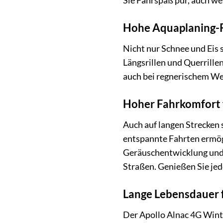
Sie Fahrspaß pur, auch we
Hohe Aquaplaning-Re
Nicht nur Schnee und Eis 
Längsrillen und Querrillen
auch bei regnerischem Wet
Hoher Fahrkomfort 
Auch auf langen Strecken 
entspannte Fahrten ermögl
Geräuschentwicklung und 
Straßen. Genießen Sie jed
Lange Lebensdauer f
Der Apollo Alnac 4G Winte