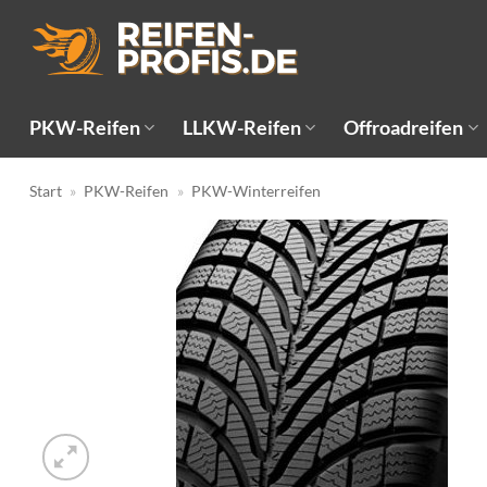
Zum
Inhalt
springen
PKW-Reifen
LLKW-Reifen
Offroadreifen
Start
»
PKW-Reifen
»
PKW-Winterreifen