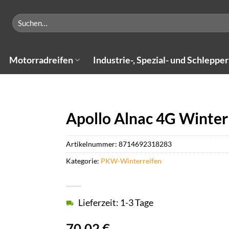
Suchen
nach:
Motorradreifen
Industrie-, Spezial- und Schlepper
Apollo Alnac 4G Winter 
Artikelnummer:
8714692318283
Kategorie:
PKW-Winterreifen
Lieferzeit: 1-3 Tage
70,02
€