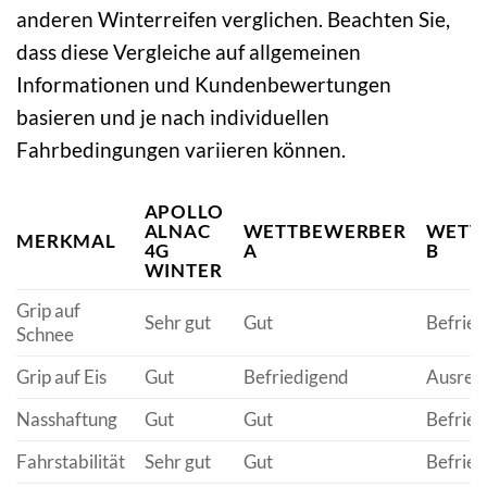
anderen Winterreifen verglichen. Beachten Sie,
dass diese Vergleiche auf allgemeinen
Informationen und Kundenbewertungen
basieren und je nach individuellen
Fahrbedingungen variieren können.
APOLLO
ALNAC
WETTBEWERBER
WETT
MERKMAL
4G
A
B
WINTER
Grip auf
Sehr gut
Gut
Befrie
Schnee
Grip auf Eis
Gut
Befriedigend
Ausrei
Nasshaftung
Gut
Gut
Befrie
Fahrstabilität
Sehr gut
Gut
Befrie