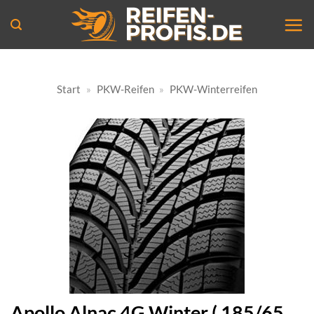
Zum
Inhalt
springen
Start
»
PKW-Reifen
»
PKW-Winterreifen
Apollo Alnac 4G Winter ( 185/65