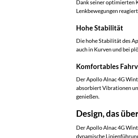
Dank seiner optimierten K
Lenkbewegungen reagiert u
Hohe Stabilität
Die hohe Stabilität des A
auch in Kurven und bei pl
Komfortables Fahrv
Der Apollo Alnac 4G Winte
absorbiert Vibrationen u
genießen.
Design, das übe
Der Apollo Alnac 4G Winte
dynamische Linienführung