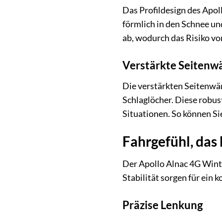
Das Profildesign des Apol
förmlich in den Schnee un
ab, wodurch das Risiko vo
Verstärkte Seitenw
Die verstärkten Seitenwä
Schlaglöcher. Diese robus
Situationen. So können Sie
Fahrgefühl, das 
Der Apollo Alnac 4G Winte
Stabilität sorgen für ein
Präzise Lenkung