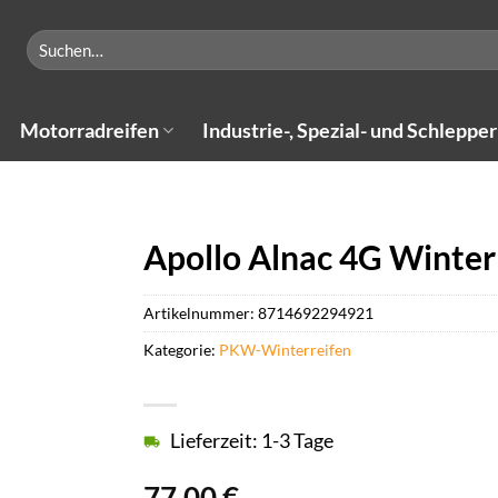
Suchen
nach:
Motorradreifen
Industrie-, Spezial- und Schlepper
Apollo Alnac 4G Winter
Artikelnummer:
8714692294921
Kategorie:
PKW-Winterreifen
Lieferzeit: 1-3 Tage
77,00
€