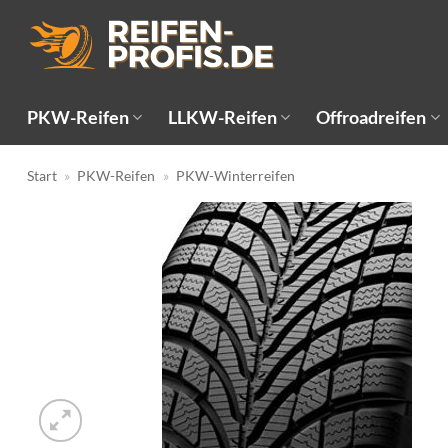
Zum
Inhalt
springen
PKW-Reifen
LLKW-Reifen
Offroadreifen
Start
»
PKW-Reifen
»
PKW-Winterreifen