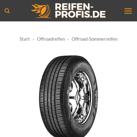
Zum
Inhalt
springen
Start
»
Offroadreifen
»
Offroad-Sommerreifen