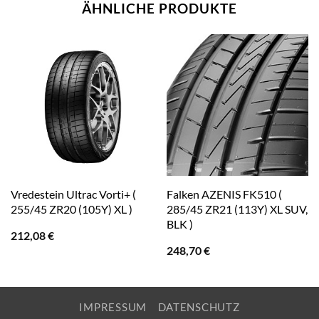
ÄHNLICHE PRODUKTE
Vredestein Ultrac Vorti+ (
Falken AZENIS FK510 (
255/45 ZR20 (105Y) XL )
285/45 ZR21 (113Y) XL SUV,
BLK )
212,08
€
248,70
€
IMPRESSUM
DATENSCHUTZ