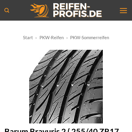
Zum
Inhalt
springen
Start
»
PKW-Reifen
»
PKW-Sommerreifen
Barum Bravuris 2 ( 255/40 ZR17