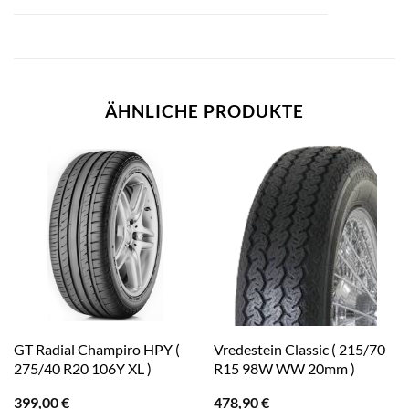
ÄHNLICHE PRODUKTE
GT Radial Champiro HPY (
Vredestein Classic ( 215/70
275/40 R20 106Y XL )
R15 98W WW 20mm )
399,00
€
478,90
€