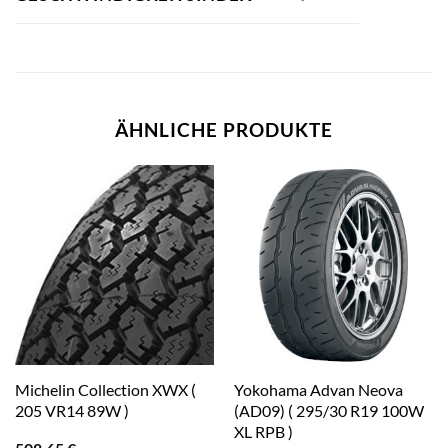
ÄHNLICHE PRODUKTE
Michelin Collection XWX (
Yokohama Advan Neova
205 VR14 89W )
(AD09) ( 295/30 R19 100W
XL RPB )