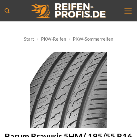
Zum
Inhalt
springen
Start
»
PKW-Reifen
»
PKW-Sommerreifen
Barum Bravuris 5HM ( 195/55 R16