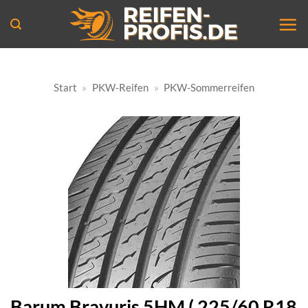
Zum
Inhalt
springen
Start
»
PKW-Reifen
»
PKW-Sommerreifen
Barum Bravuris 5HM ( 225/60 R18