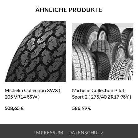
ÄHNLICHE PRODUKTE
Michelin Collection XWX (
Michelin Collection Pilot
205 VR14 89W )
Sport 2 ( 275/40 ZR17 98Y )
508,65
€
586,99
€
IMPRESSUM
DATENSCHUTZ