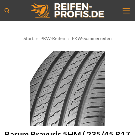
Zum
Inhalt
springen
Start
»
PKW-Reifen
»
PKW-Sommerreifen
Barum Bravuris 5HM ( 235/45 R17