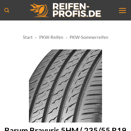
Zum
Inhalt
springen
Start
»
PKW-Reifen
»
PKW-Sommerreifen
Barum Bravuris 5HM ( 235/55 R19