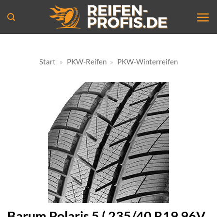
Zum
Inhalt
springen
Start
»
PKW-Reifen
»
PKW-Winterreifen
Barum Polaris 5 ( 235/40 R19 96V