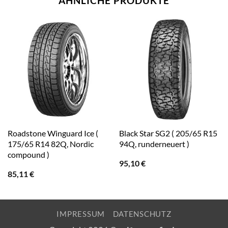
ÄHNLICHE PRODUKTE
Roadstone Winguard Ice (
Black Star SG2 ( 205/65 R15
175/65 R14 82Q, Nordic
94Q, runderneuert )
compound )
95,10
€
85,11
€
IMPRESSUM
DATENSCHUTZ