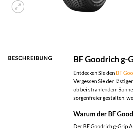
BF Goodrich g-Gr
BESCHREIBUNG
Entdecken Sie den
BF Goo
Vergessen Sie den lästig
ob bei strahlendem Sonnen
sorgenfreier gestalten, we
Warum der BF Goodri
Der BF Goodrich g-Grip All