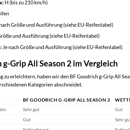
x:
H (bis zu 210 km/h)
ifen
nach Größe und Ausführung (siehe EU-Reifenlabel)
Größe und Ausführung (siehe EU-Reifenlabel)
:
Je nach Größe und Ausführung (siehe EU-Reifenlabel)
 g-Grip All Season 2 im Vergleich
 zu erleichtern, haben wir den BF Goodrich g-Grip All Sea
verschiedenen Kategorien abschneidet.
BF GOODRICH G-GRIP ALL SEASON 2
WETT
ahn
Sehr gut
Gut
Gut
Sehr gu
Befriedigend
Befried