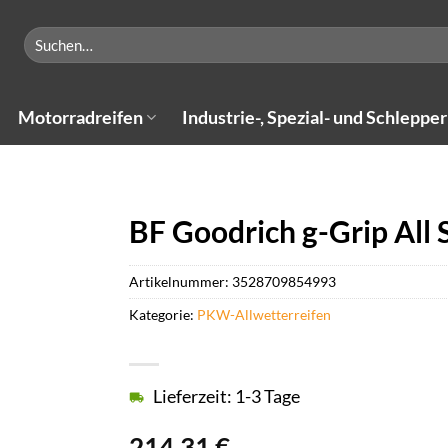
Suchen
nach:
Motorradreifen
Industrie-, Spezial- und Schlepper
BF Goodrich g-Grip All 
Artikelnummer:
3528709854993
Kategorie:
PKW-Allwetterreifen
Lieferzeit: 1-3 Tage
214,31
€