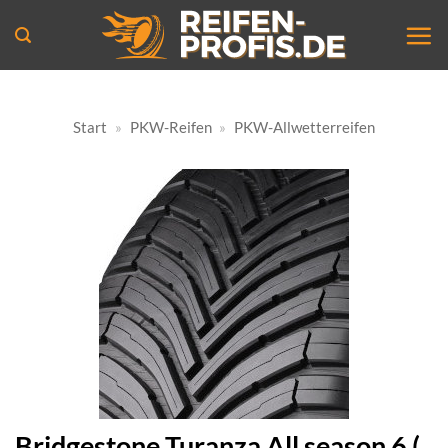
Zum
Inhalt
springen
Start
»
PKW-Reifen
»
PKW-Allwetterreifen
Bridgestone Turanza All season 6 (