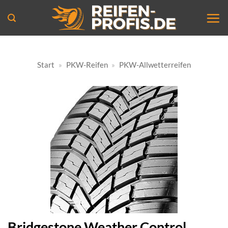
Zum
Inhalt
springen
Start
»
PKW-Reifen
»
PKW-Allwetterreifen
Bridgestone Weather Control