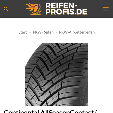
Zum
Inhalt
springen
Start
»
PKW-Reifen
»
PKW-Allwetterreifen
Continental AllSeasonContact (