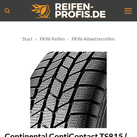
Zum
Inhalt
springen
Start
»
PKW-Reifen
»
PKW-Allwetterreifen
Continental ContiContact TS815 (