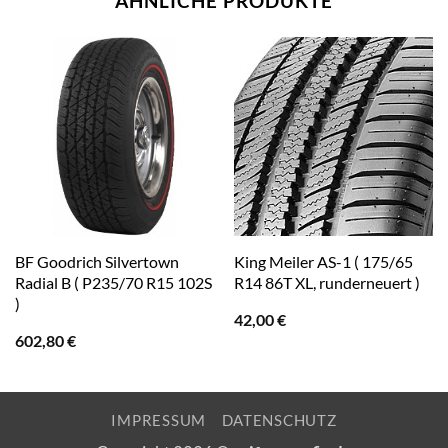
ÄHNLICHE PRODUKTE
BF Goodrich Silvertown
King Meiler AS-1 ( 175/65
Radial B ( P235/70 R15 102S
R14 86T XL, runderneuert )
)
42,00
€
602,80
€
IMPRESSUM
DATENSCHUTZ