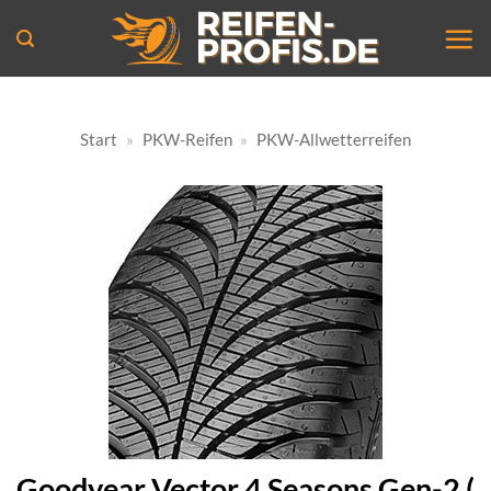
Zum
Inhalt
springen
Start
»
PKW-Reifen
»
PKW-Allwetterreifen
Goodyear Vector 4 Seasons Gen-2 (