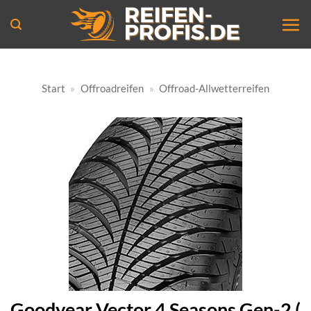
Zum
Inhalt
springen
Start
»
Offroadreifen
»
Offroad-Allwetterreifen
Goodyear Vector 4 Seasons Gen-2 (