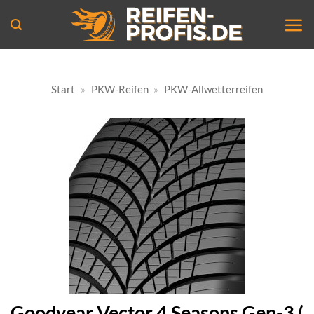
Zum
Inhalt
springen
Start
»
PKW-Reifen
»
PKW-Allwetterreifen
Goodyear Vector 4 Seasons Gen-3 (