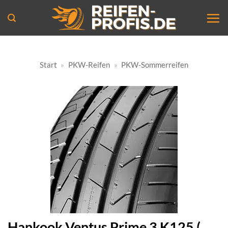
Zum
Inhalt
springen
Start
»
PKW-Reifen
»
PKW-Sommerreifen
Hankook Ventus Prime 3 K125 (