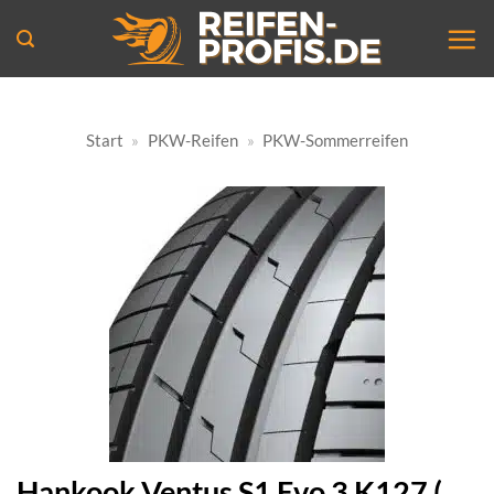
Zum
Inhalt
springen
Start
»
PKW-Reifen
»
PKW-Sommerreifen
Hankook Ventus S1 Evo 3 K127 (