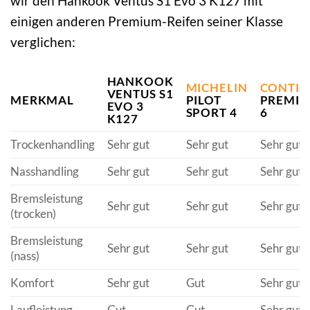
wir den Hankook Ventus S1 Evo 3 K127 mit
einigen anderen Premium-Reifen seiner Klasse
verglichen:
HANKOOK
MICHELIN
CONTIN
VENTUS S1
MERKMAL
PILOT
PREMI
EVO 3
SPORT 4
6
K127
Trockenhandling
Sehr gut
Sehr gut
Sehr gut
Nasshandling
Sehr gut
Sehr gut
Sehr gut
Bremsleistung
Sehr gut
Sehr gut
Sehr gut
(trocken)
Bremsleistung
Sehr gut
Sehr gut
Sehr gut
(nass)
Komfort
Sehr gut
Gut
Sehr gut
Laufleistung
Gut
Gut
Sehr gut