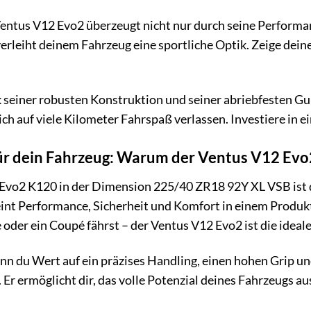
entus V12 Evo2 überzeugt nicht nur durch seine Performan
erleiht deinem Fahrzeug eine sportliche Optik. Zeige dei
seiner robusten Konstruktion und seiner abriebfesten G
h auf viele Kilometer Fahrspaß verlassen. Investiere in ei
ür dein Fahrzeug: Warum der Ventus V12 Evo2 
vo2 K120 in der Dimension 225/40 ZR18 92Y XL VSB ist di
ereint Performance, Sicherheit und Komfort in einem Produ
 oder ein Coupé fährst – der Ventus V12 Evo2 ist die ideal
n du Wert auf ein präzises Handling, einen hohen Grip und 
. Er ermöglicht dir, das volle Potenzial deines Fahrzeugs 