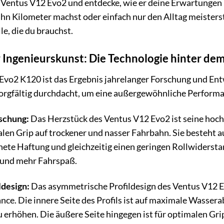
s Ventus V12 Evo2 und entdecke, wie er deine Erwartungen 
n Kilometer machst oder einfach nur den Alltag meisterst –
e, die du brauchst.
 Ingenieurskunst: Die Technologie hinter d
vo2 K120 ist das Ergebnis jahrelanger Forschung und Ent
sorgfältig durchdacht, um eine außergewöhnliche Performa
schung:
Das Herzstück des Ventus V12 Evo2 ist seine hoc
alen Grip auf trockener und nasser Fahrbahn. Sie besteht
chnete Haftung und gleichzeitig einen geringen Rollwiderst
z und mehr Fahrspaß.
ldesign:
Das asymmetrische Profildesign des Ventus V12 Evo
e. Die innere Seite des Profils ist auf maximale Wassera
u erhöhen. Die äußere Seite hingegen ist für optimalen Grip