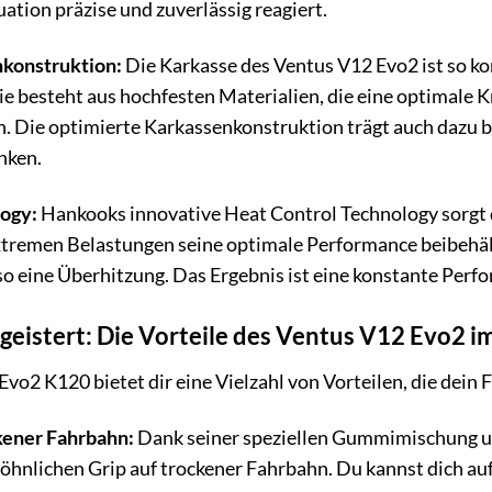
tuation präzise und zuverlässig reagiert.
nkonstruktion:
Die Karkasse des Ventus V12 Evo2 ist so kons
ie besteht aus hochfesten Materialien, die eine optimale K
 Die optimierte Karkassenkonstruktion trägt auch dazu b
nken.
logy:
Hankooks innovative Heat Control Technology sorgt d
tremen Belastungen seine optimale Performance beibehäl
so eine Überhitzung. Das Ergebnis ist eine konstante Perf
geistert: Die Vorteile des Ventus V12 Evo2 im
o2 K120 bietet dir eine Vielzahl von Vorteilen, die dein 
ckener Fahrbahn:
Dank seiner speziellen Gummimischung und
nlichen Grip auf trockener Fahrbahn. Du kannst dich auf e