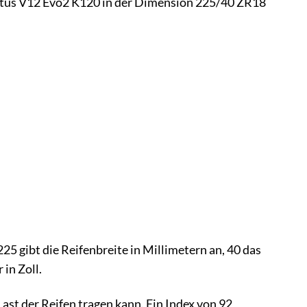
entus V12 Evo2 K120 in der Dimension 225/40 ZR18
25 gibt die Reifenbreite in Millimetern an, 40 das
in Zoll.
ast der Reifen tragen kann. Ein Index von 92