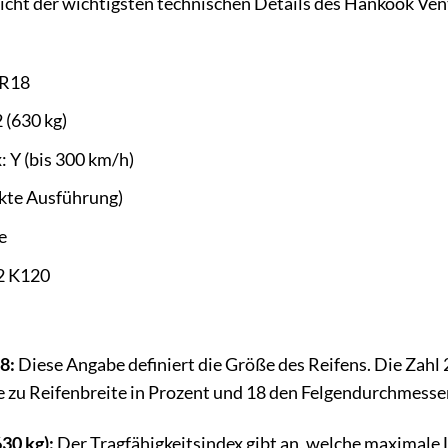
rsicht der wichtigsten technischen Details des Hankook V
ZR18
 (630 kg)
 Y (bis 300 km/h)
rkte Ausführung)
e
2 K120
8:
Diese Angabe definiert die Größe des Reifens. Die Zahl 2
 zu Reifenbreite in Prozent und 18 den Felgendurchmesser 
30 kg):
Der Tragfähigkeitsindex gibt an, welche maximale L