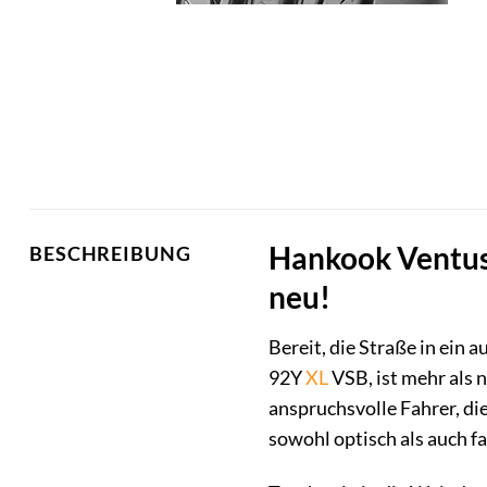
Hankook Ventus
BESCHREIBUNG
neu!
Bereit, die Straße in ein
92Y
XL
VSB, ist mehr als n
anspruchsvolle Fahrer, di
sowohl optisch als auch f