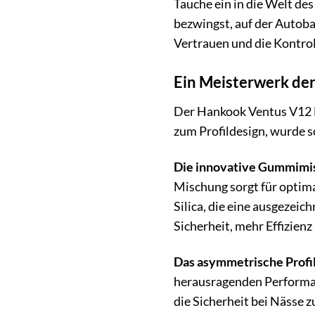
Tauche ein in die Welt de
bezwingst, auf der Autobah
Vertrauen und die Kontroll
Ein Meisterwerk der
Der Hankook Ventus V12 E
zum Profildesign, wurde 
Die innovative Gummimi
Mischung sorgt für optim
Silica, die eine ausgezei
Sicherheit, mehr Effizien
Das asymmetrische Profi
herausragenden Performanc
die Sicherheit bei Nässe z