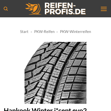
Zum
Inhalt
springen
Start
»
PKW-Reifen
»
PKW-Winterreifen
Hankook Winter i*cept evo2