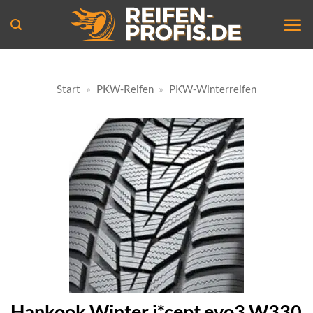
Zum
Inhalt
springen
Start
»
PKW-Reifen
»
PKW-Winterreifen
Hankook Winter i*cept evo3 W330