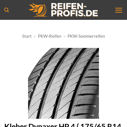
Zum
Inhalt
springen
Start
»
PKW-Reifen
»
PKW-Sommerreifen
Kleber Dynaxer HP 4 ( 175/65 R14