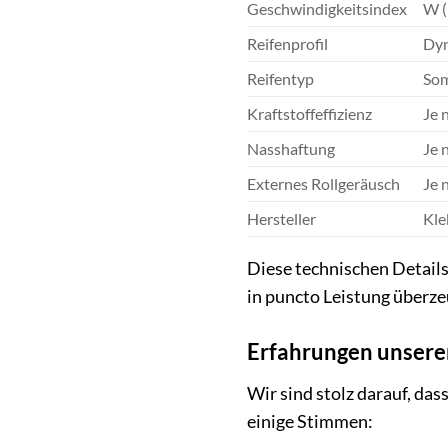
Geschwindigkeitsindex
W (
Reifenprofil
Dyn
Reifentyp
Som
Kraftstoffeffizienz
Je 
Nasshaftung
Je 
Externes Rollgeräusch
Je 
Hersteller
Kle
Diese technischen Details
in puncto Leistung überzeu
Erfahrungen unsere
Wir sind stolz darauf, da
einige Stimmen: