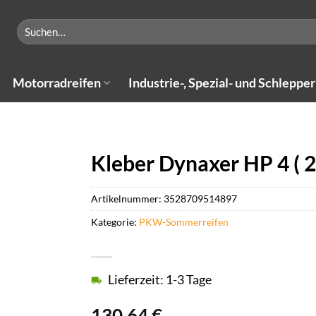
Suchen
nach:
Motorradreifen
Industrie-, Spezial- und Schlepper
Kleber Dynaxer HP 4 ( 
Artikelnummer:
3528709514897
Kategorie:
PKW-Sommerreifen
Lieferzeit: 1-3 Tage
130,64
€