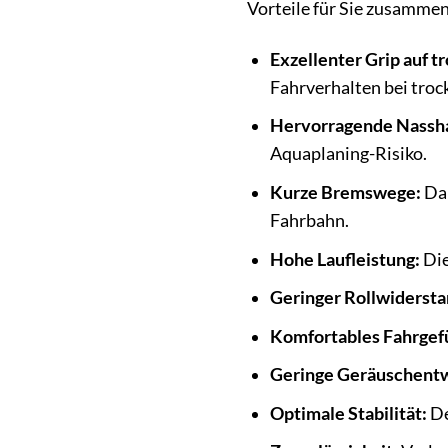
Vorteile für Sie zusammen
Exzellenter Grip auf t
Fahrverhalten bei tro
Hervorragende Nassha
Aquaplaning-Risiko.
Kurze Bremswege:
Dan
Fahrbahn.
Hohe Laufleistung:
Die
Geringer Rollwidersta
Komfortables Fahrgef
Geringe Geräuschentw
Optimale Stabilität:
De