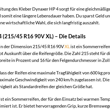
altung des Kleber Dynaxer HP 4 sorgt für eine gleichmäßige
somit eine längere Lebensdauer haben. Du sparst Geld und
ne wirtschaftliche Wahl, die sich langfristig auszahlt.
 (215/45 R16 90V XL) – Die Details
 in der Dimension 215/45 R16 90V
XL
ist ein Sommerreifen
 Auskunft über die Reifengröße. Die Zahl 215 steht für die
reite in Prozent und 16 für den Felgendurchmesser in Zoll
 dass der Reifen eine maximale Tragfähigkeit von 600 kg pr
maximale Geschwindigkeit von 240 km/h zugelassen ist. Die
higkeit als Standardreifen der gleichen Größe hat.
ist ein Sommerreifen, der für den Einsatz bei warmen Tem
miert ist. Er bietet hervorragenden Grip, kurze Bremsweg