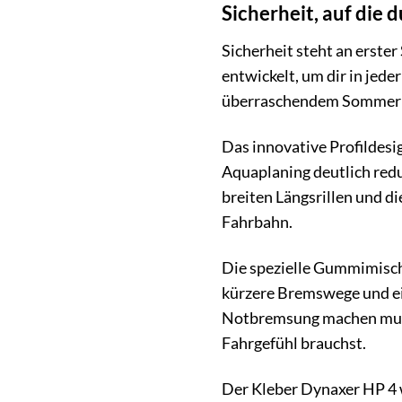
Sicherheit, auf die 
Sicherheit steht an erste
entwickelt, um dir in jed
überraschendem Sommerreg
Das innovative Profildesi
Aquaplaning deutlich redu
breiten Längsrillen und di
Fahrbahn.
Die spezielle Gummimisch
kürzere Bremswege und ein 
Notbremsung machen musst 
Fahrgefühl brauchst.
Der Kleber Dynaxer HP 4 w