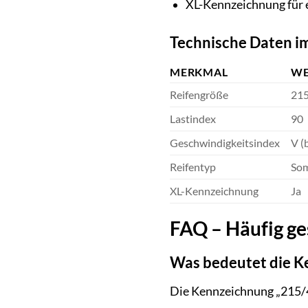
XL-Kennzeichnung für 
Technische Daten im
MERKMAL
WE
Reifengröße
215
Lastindex
90
Geschwindigkeitsindex
V (
Reifentyp
Som
XL-Kennzeichnung
Ja
FAQ – Häufig ge
Was bedeutet die K
Die Kennzeichnung „215/4