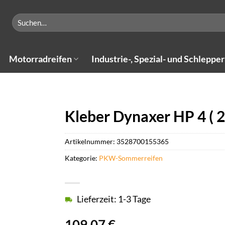
Suchen
nach:
Motorradreifen
Industrie-, Spezial- und Schlepper
Kleber Dynaxer HP 4 ( 
Artikelnummer:
3528700155365
Kategorie:
PKW-Sommerreifen
Lieferzeit: 1-3 Tage
109,07
€