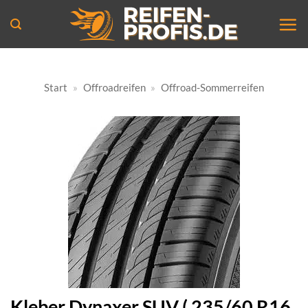
Zum
Inhalt
springen
Start
»
Offroadreifen
»
Offroad-Sommerreifen
Kleber Dynaxer SUV ( 235/60 R16