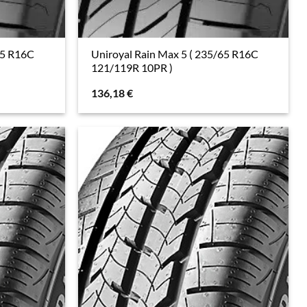
65 R16C
Uniroyal Rain Max 5 ( 235/65 R16C
121/119R 10PR )
136,18
€