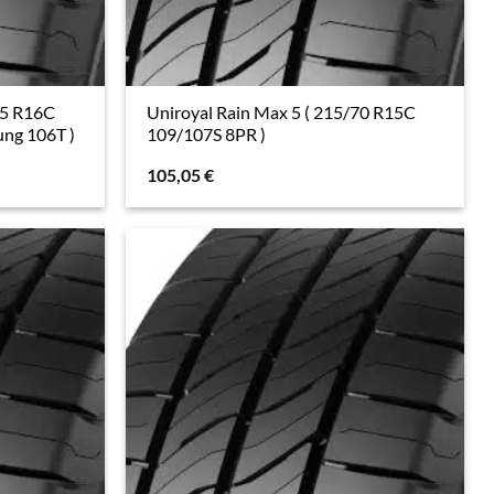
65 R16C
Uniroyal Rain Max 5 ( 215/70 R15C
ng 106T )
109/107S 8PR )
105,05
€