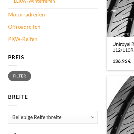
LLKW-Winterreifen
Motorradreifen
Offroadreifen
PKW-Reifen
Uniroyal 
112/110R 
PREIS
136,96
€
Min.
Max.
FILTER
Preis
Preis
BREITE