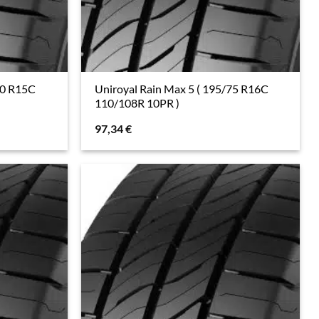
70 R15C
Uniroyal Rain Max 5 ( 195/75 R16C
110/108R 10PR )
97,34
€