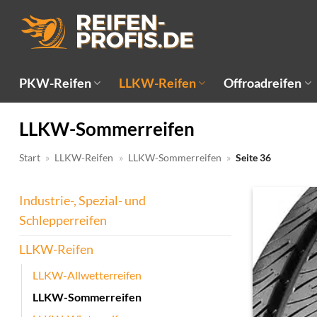
Zum
Inhalt
springen
PKW-Reifen
LLKW-Reifen
Offroadreifen
LLKW-Sommerreifen
Start
»
LLKW-Reifen
»
LLKW-Sommerreifen
»
Seite 36
Industrie-, Spezial- und
Schlepperreifen
LLKW-Reifen
LLKW-Allwetterreifen
LLKW-Sommerreifen