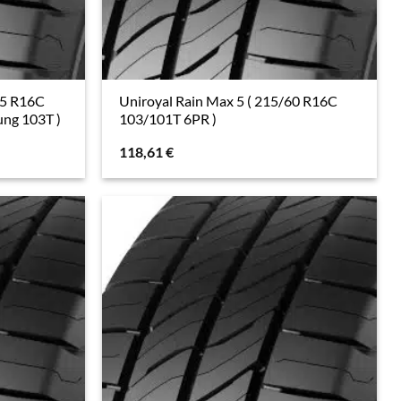
65 R16C
Uniroyal Rain Max 5 ( 215/60 R16C
ng 103T )
103/101T 6PR )
118,61
€