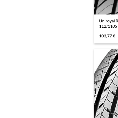
Uniroyal 
112/110S 
103,77
€