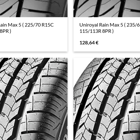
Rain Max 5 ( 225/70 R15C
Uniroyal Rain Max 5 ( 235/
8PR )
115/113R 8PR )
128,64
€