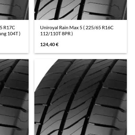
55 R17C
Uniroyal Rain Max 5 ( 225/65 R16C
ng 104T )
112/110T 8PR )
124,40
€