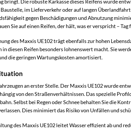
g bringt. Die robuste Karkasse dieses Reifens wurde entw
 Baustelle, im Lieferverkehr oder auf langen Überlandfahr
sfähigkeit gegen Beschädigungen und Abnutzung minimiert
uen Sie auf einen Reifen, der hält, was er verspricht – Tag 
ng des Maxxis UE102 trägt ebenfalls zur hohen Lebensdauer
on in diesen Reifen besonders lohnenswert macht. Sie werde
und die geringen Wartungskosten amortisiert.
Situation
fahrzeugen an erster Stelle. Der Maxxis UE102 wurde ent
bhängig von den Straßenverhältnissen. Das spezielle Profil
bahn. Selbst bei Regen oder Schnee behalten Sie die Kontr
rlassen. Dies minimiert das Risiko von Unfällen und schüt
altung des Maxxis UE102 leitet Wasser effizient ab und red