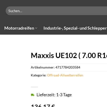
Suchen
nach:
Motorradreifen
Industrie-, Spezial- und Schlepper
Maxxis UE102 ( 7.00 R
Artikelnummer:
4717784203584
Kategorie:
Offroad-Allwetterreifen
Lieferzeit: 1-3 Tage
136,17
€