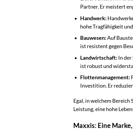
Partner. Er meistert e
Handwerk:
Handwerker,
hohe Tragfähigkeit und
Bauwesen:
Auf Baustel
ist resistent gegen Be
Landwirtschaft:
In der
ist robust und widerst
Flottenmanagement:
F
Investition. Er reduzie
Egal, in welchem Bereich S
Leistung, eine hohe Leben
Maxxis: Eine Marke,