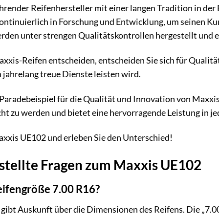
ührender Reifenhersteller mit einer langen Tradition in d
ontinuierlich in Forschung und Entwicklung, um seinen Ku
den unter strengen Qualitätskontrollen hergestellt und e
xxis-Reifen entscheiden, entscheiden Sie sich für Qualität
n jahrelang treue Dienste leisten wird.
Paradebeispiel für die Qualität und Innovation von Maxx
t zu werden und bietet eine hervorragende Leistung in jed
axxis UE102 und erleben Sie den Unterschied!
stellte Fragen zum Maxxis UE102
eifengröße 7.00 R16?
ibt Auskunft über die Dimensionen des Reifens. Die „7.00“ 