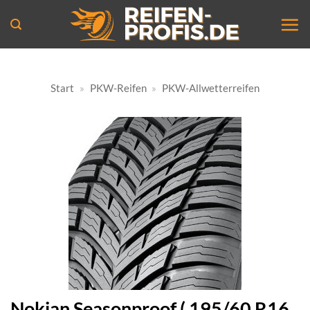
Zum
Inhalt
springen
Start
»
PKW-Reifen
»
PKW-Allwetterreifen
Nokian Seasonproof ( 195/60 R16