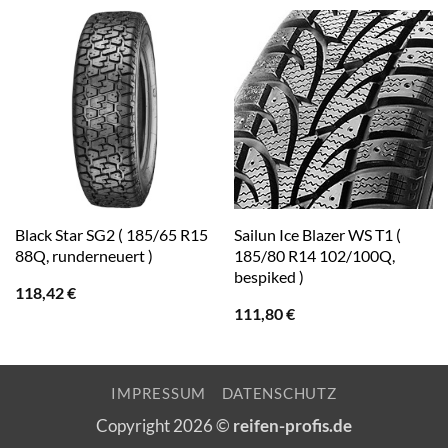
Black Star SG2 ( 185/65 R15
Sailun Ice Blazer WS T1 (
88Q, runderneuert )
185/80 R14 102/100Q,
bespiked )
118,42
€
111,80
€
IMPRESSUM
DATENSCHUTZ
Copyright 2026 ©
reifen-profis.de