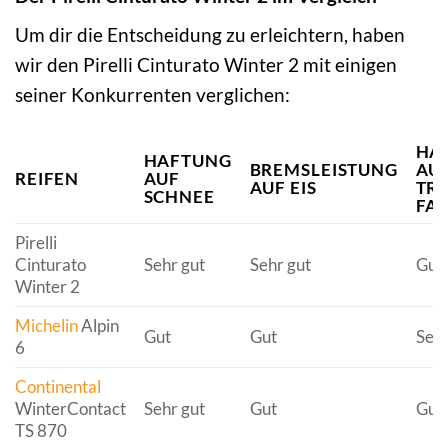
Um dir die Entscheidung zu erleichtern, haben
wir den Pirelli Cinturato Winter 2 mit einigen
seiner Konkurrenten verglichen:
HA
HAFTUNG
BREMSLEISTUNG
AU
REIFEN
AUF
AUF EIS
TR
SCHNEE
FA
Pirelli
Cinturato
Sehr gut
Sehr gut
Gut
Winter 2
Michelin
Alpin
Gut
Gut
Sehr
6
Continental
WinterContact
Sehr gut
Gut
Gut
TS 870