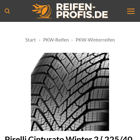
Zum
Inhalt
springen
Start
»
PKW-Reifen
»
PKW-Winterreifen
Pirelli Cinturato Winter 2 ( 225/40