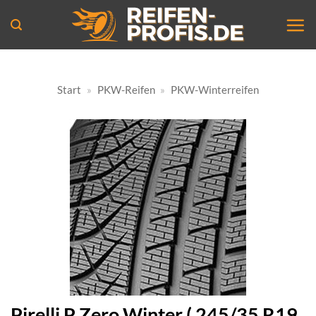
Zum
Inhalt
springen
Start
»
PKW-Reifen
»
PKW-Winterreifen
Pirelli P Zero Winter ( 245/35 R19