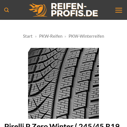
Zum
Inhalt
springen
Start
»
PKW-Reifen
»
PKW-Winterreifen
Pirelli P Zero Winter ( 245/45 R19