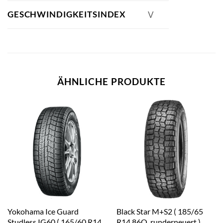
GESCHWINDIGKEITSINDEX
V
ÄHNLICHE PRODUKTE
Yokohama Ice Guard
Black Star M+S2 ( 185/65
Studless IG60 ( 165/60 R14
R14 86Q, runderneuert )