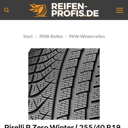
Zum
Inhalt
springen
Start
»
PKW-Reifen
»
PKW-Winterreifen
Pirelli P Zero Winter ( 255/40 R19