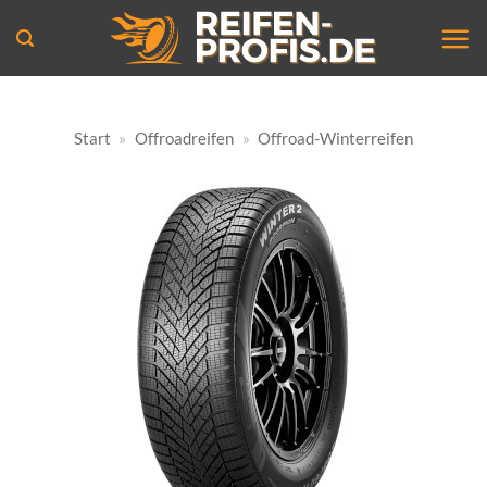
Zum
Inhalt
springen
Start
»
Offroadreifen
»
Offroad-Winterreifen