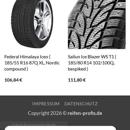
Federal Himalaya Iceo (
Sailun Ice Blazer WS T1 (
185/55 R16 87Q XL, Nordic
185/80 R14 102/100Q,
compound )
bespiked )
106,84
€
111,80
€
IMPRESSUM
DATENSCHUTZ
Copyright 2026 ©
reifen-profis.de