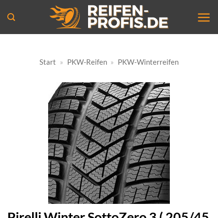
Zum
Inhalt
springen
Start
»
PKW-Reifen
»
PKW-Winterreifen
Pirelli Winter SottoZero 3 ( 205/45