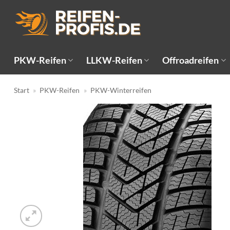
Zum
Inhalt
springen
PKW-Reifen
LLKW-Reifen
Offroadreifen
Start
»
PKW-Reifen
»
PKW-Winterreifen