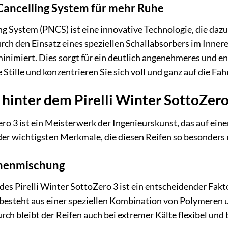
 Cancelling System für mehr Ruhe
ing System (PNCS) ist eine innovative Technologie, die d
urch den Einsatz eines speziellen Schallabsorbers im Inne
nimiert. Dies sorgt für ein deutlich angenehmeres und en
 Stille und konzentrieren Sie sich voll und ganz auf die Fah
 hinter dem Pirelli Winter SottoZero
ero 3 ist ein Meisterwerk der Ingenieurskunst, das auf ein
e der wichtigsten Merkmale, die diesen Reifen so besonder
chenmischung
es Pirelli Winter SottoZero 3 ist ein entscheidender Fak
besteht aus einer speziellen Kombination von Polymeren und
ch bleibt der Reifen auch bei extremer Kälte flexibel und 