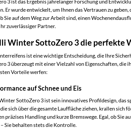
ero 3 ist das Ergebnis jahrelanger Forschung und Entwicklu
n. Er wurde entwickelt, um Ihnen das Vertrauen zu geben, d
 ob Sie auf dem Weg zur Arbeit sind, einen Wochenendausf
Ihr zuverlässiger Partner.
i Winter SottoZero 3 die perfekte Wa
terreifens ist eine wichtige Entscheidung, die Ihre Sicher
ro 3 überzeugt mit einer Vielzahl von Eigenschaften, die i
gsten Vorteile werfen:
ormance auf Schnee und Eis
Winter SottoZero 3 ist sein innovatives Profildesign, das 
die sich über die gesamte Lauffläche ziehen, krallen sich 
n präzises Handling und kurze Bremswege. Egal, ob Sie auf
 Sie behalten stets die Kontrolle.