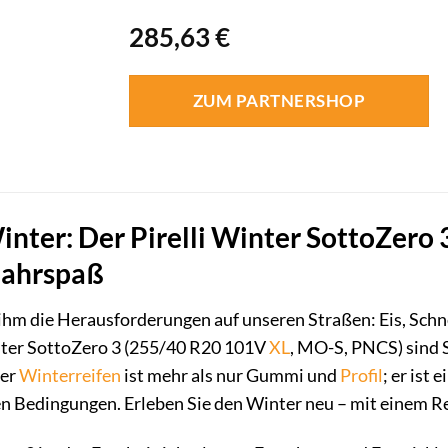
285,63
€
ZUM PARTNERSHOP
inter: Der Pirelli Winter SottoZero 3
Fahrspaß
ihm die Herausforderungen auf unseren Straßen: Eis, Sch
er SottoZero 3 (255/40 R20 101V
XL
, MO-S, PNCS) sind 
ser
Winterreifen
ist mehr als nur Gummi und
Profil
; er ist
n Bedingungen. Erleben Sie den Winter neu – mit einem Reif