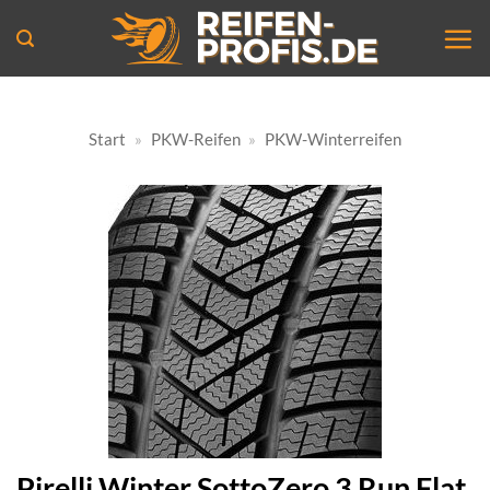
Zum
Inhalt
springen
Start
»
PKW-Reifen
»
PKW-Winterreifen
Pirelli Winter SottoZero 3 Run Flat