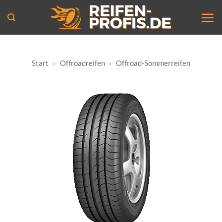
Zum
Inhalt
springen
Start
»
Offroadreifen
»
Offroad-Sommerreifen