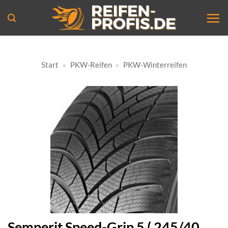
Zum
Inhalt
springen
Start
»
PKW-Reifen
»
PKW-Winterreifen
Semperit Speed-Grip 5 ( 245/40