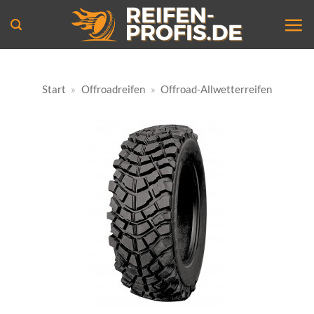
Zum
Inhalt
springen
Start
»
Offroadreifen
»
Offroad-Allwetterreifen