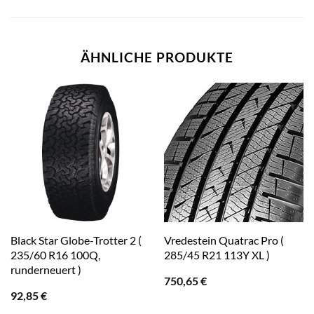
ÄHNLICHE PRODUKTE
Black Star Globe-Trotter 2 (
Vredestein Quatrac Pro (
235/60 R16 100Q,
285/45 R21 113Y XL )
runderneuert )
750,65
€
92,85
€