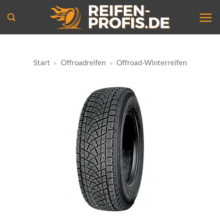
Zum
Inhalt
springen
Start
»
Offroadreifen
»
Offroad-Winterreifen