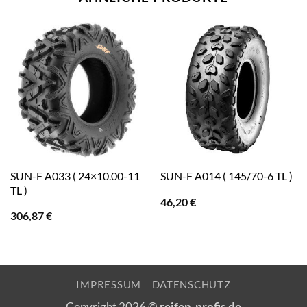
SUN-F A033 ( 24×10.00-11
SUN-F A014 ( 145/70-6 TL )
TL )
46,20
€
306,87
€
IMPRESSUM
DATENSCHUTZ
Copyright 2026 ©
reifen-profis.de