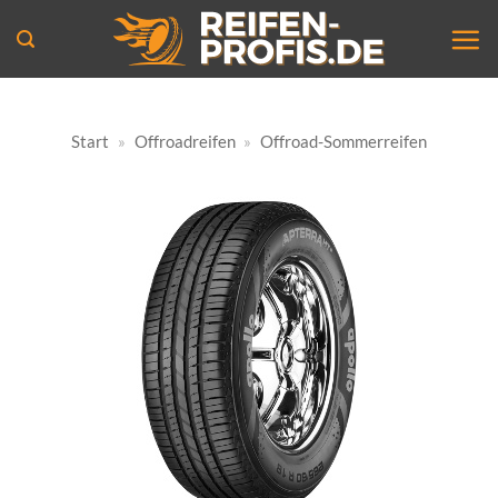
Zum
Inhalt
springen
Start
»
Offroadreifen
»
Offroad-Sommerreifen