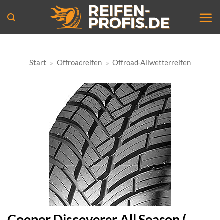
Zum
Inhalt
springen
Start
»
Offroadreifen
»
Offroad-Allwetterreifen
Cooper Discoverer All Season (