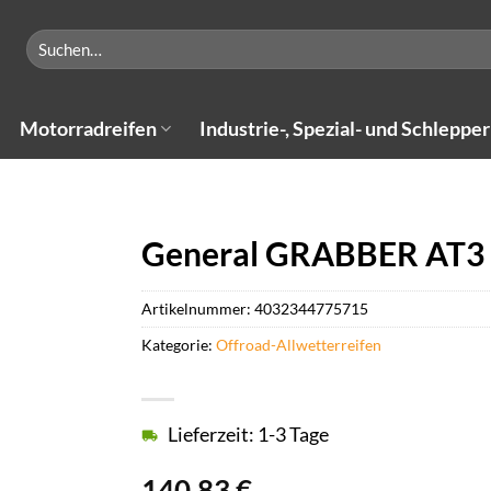
Suchen
nach:
Motorradreifen
Industrie-, Spezial- und Schlepper
General GRABBER AT3 (
Artikelnummer:
4032344775715
Kategorie:
Offroad-Allwetterreifen
Lieferzeit: 1-3 Tage
140,83
€