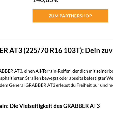
ZUM PARTNERSHOP
 AT3 (225/70 R16 103T): Dein zuver
BER AT3, einen All-Terrain-Reifen, der dich mit seiner b
 asphaltierten Straßen bewegst oder abseits befestigter We
t dem General GRABBER AT3 erlebst du Freiheit pur und mei
rain: Die Vielseitigkeit des GRABBER AT3