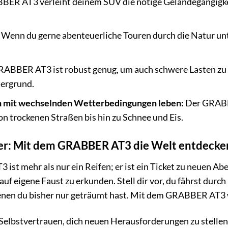
ER AT3 verleiht deinem SUV die nötige Geländegängigkeit
Wenn du gerne abenteuerliche Touren durch die Natur un
ABBER AT3 ist robust genug, um auch schwere Lasten zu tr
tergrund.
en mit wechselnden Wetterbedingungen leben:
Der GRABBE
 trockenen Straßen bis hin zu Schnee und Eis.
er: Mit dem GRABBER AT3 die Welt entdecke
st mehr als nur ein Reifen; er ist ein Ticket zu neuen Abe
 auf eigene Faust zu erkunden. Stell dir vor, du fährst du
denen du bisher nur geträumt hast. Mit dem GRABBER AT3 w
s Selbstvertrauen, dich neuen Herausforderungen zu stellen