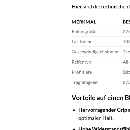
Hier sind die technische
MERKMAL
BE
Reifengröße
225
Lastindex
103
Geschwindigkeitsindex
T (
Reifentyp
All
Profiltiefe
(Bi
Tragfähigkeit
875
Vorteile auf einen Bl
Hervorragender Grip a
optimalen Halt.
Hohe Widerstandsfähi