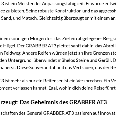
ist ein Meister der Anpassungsfähigkeit. Er wurde entwi
 zu bieten. Seine robuste Konstruktion und das aggressive
, Sand, und Matsch. Gleichzeitig überzeugt er mit einem
n einem sonnigen Morgen los, das Ziel ein abgelegener Bergs
üne Hügel. Der GRABBER AT3 gleitet sanft dahin, das Abro
gen Feldweg. Andere Reifen würden jetzt an ihre Grenzen 
in den Untergrund, überwindet mühelos Steine und Geröll. Du
äherst. Diese Souveränität und das Vertrauen, das der Re
st mehr als nur ein Reifen; er ist ein Versprechen. Ein V
pment verlassen kannst. Egal, wohin dich deine Reise führt
berzeugt: Das Geheimnis des GRABBER AT3
schaften des General GRABBER AT3 basieren auf innovat