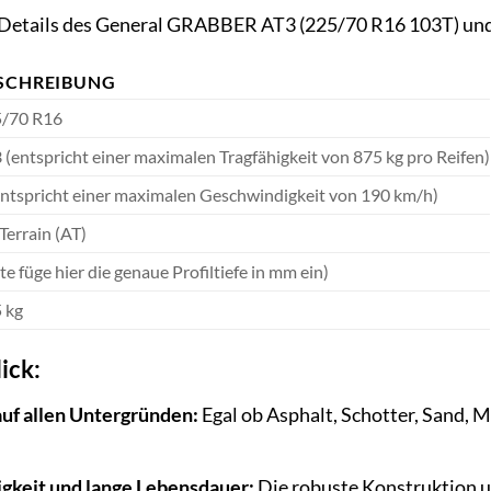
n Details des General GRABBER AT3 (225/70 R16 103T) und
SCHREIBUNG
/70 R16
 (entspricht einer maximalen Tragfähigkeit von 875 kg pro Reifen)
entspricht einer maximalen Geschwindigkeit von 190 km/h)
-Terrain (AT)
tte füge hier die genaue Profiltiefe in mm ein)
 kg
ick:
uf allen Untergründen:
Egal ob Asphalt, Schotter, Sand, 
gkeit und lange Lebensdauer:
Die robuste Konstruktion u