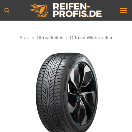
Zum
Inhalt
springen
Start
»
Offroadreifen
»
Offroad-Winterreifen